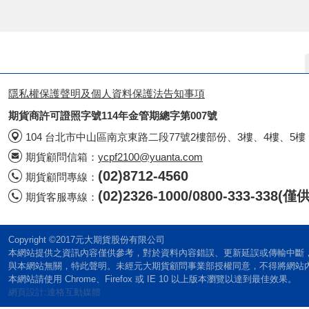
隱私權保護聲明及個人資料保護法告知事項
期貨商許可證照字號114年金管期總字第007號
104 台北市中山區南京東路二段77號2樓部份、3樓、4樓、5樓
期貨顧問信箱：
ycpf2100@yuanta.com
(02)8712-4560
期貨顧問專線：
(02)2326-1000/0800-333-338
期貨客服專線：
Copyright ©2017元大期貨股份有限公司
本網站提供之資訊內容僅供參考，對於資料內容錯誤、更新延誤或傳輸中斷
與本網站無關，特此聲明。未經元大期貨顧問事業部授權同意，不得將網站
本網站請使用 Chrome、Firefox 或 IE 10 以上版本瀏覽以達到最佳效果。
網頁設計:達格互動媒體