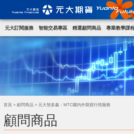
元大訂閱服務
智能交易專區
精選顧問商品
專業教學課
首頁
>
顧問商品
>
元大智多鑫：MTC國內外期貨行情服務
顧問商品