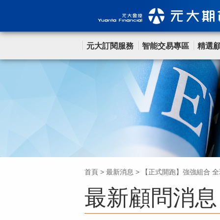
元大訂閱服務
智能交易專區
精選
首頁
>
最新消息
>
【正式開跑】強強組合 全
最新顧問消息