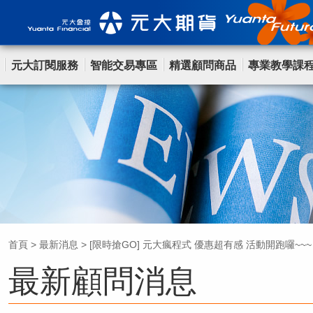
元大訂閱服務
智能交易專區
精選顧問商品
專業教學課
首頁
>
最新消息
>
[限時搶GO] 元大瘋程式 優惠超有感 活動開跑囉~~~
最新顧問消息