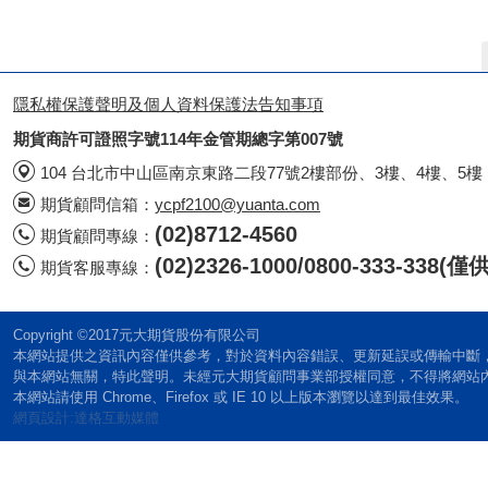
隱私權保護聲明及個人資料保護法告知事項
期貨商許可證照字號114年金管期總字第007號
104 台北市中山區南京東路二段77號2樓部份、3樓、4樓、5樓
期貨顧問信箱：
ycpf2100@yuanta.com
(02)8712-4560
期貨顧問專線：
(02)2326-1000/0800-333-338
期貨客服專線：
Copyright ©2017元大期貨股份有限公司
本網站提供之資訊內容僅供參考，對於資料內容錯誤、更新延誤或傳輸中斷
與本網站無關，特此聲明。未經元大期貨顧問事業部授權同意，不得將網站
本網站請使用 Chrome、Firefox 或 IE 10 以上版本瀏覽以達到最佳效果。
網頁設計:達格互動媒體