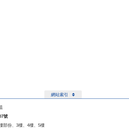
網站索引
項
07號
2樓部份、3樓、4樓、5樓