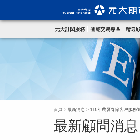
元大訂閱服務
智能交易專區
精選
首頁
>
最新消息
>
110年農曆春節客戶服務
最新顧問消息