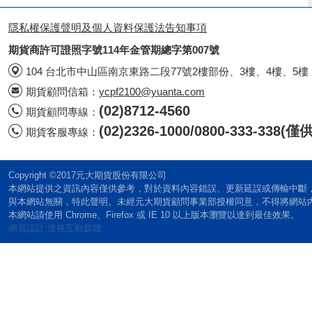
隱私權保護聲明及個人資料保護法告知事項
期貨商許可證照字號114年金管期總字第007號
104 台北市中山區南京東路二段77號2樓部份、3樓、4樓、5樓
期貨顧問信箱：
ycpf2100@yuanta.com
(02)8712-4560
期貨顧問專線：
(02)2326-1000/0800-333-338
期貨客服專線：
Copyright ©2017元大期貨股份有限公司
本網站提供之資訊內容僅供參考，對於資料內容錯誤、更新延誤或傳輸中斷
與本網站無關，特此聲明。未經元大期貨顧問事業部授權同意，不得將網站
本網站請使用 Chrome、Firefox 或 IE 10 以上版本瀏覽以達到最佳效果。
網頁設計:達格互動媒體