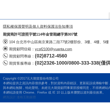
隱私權保護聲明及個人資料保護法告知事項
期貨商許可證照字號114年金管期總字第007號
104 台北市中山區南京東路二段77號2樓部份、3樓、4樓、5樓
期貨顧問信箱：
ycpf2100@yuanta.com
(02)8712-4560
期貨顧問專線：
(02)2326-1000/0800-333-338
期貨客服專線：
Copyright ©2017元大期貨股份有限公司
本網站提供之資訊內容僅供參考，對於資料內容錯誤、更新延誤或傳輸中斷
與本網站無關，特此聲明。未經元大期貨顧問事業部授權同意，不得將網站
本網站請使用 Chrome、Firefox 或 IE 10 以上版本瀏覽以達到最佳效果。
網頁設計:達格互動媒體