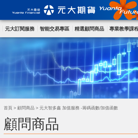
元大訂閱服務
智能交易專區
精選顧問商品
專業教學課
首頁
>
顧問商品
>
元大智多鑫 加值服務 -籌碼函數/加值函數
顧問商品