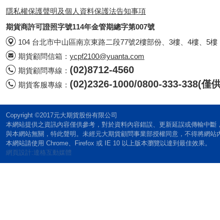
隱私權保護聲明及個人資料保護法告知事項
期貨商許可證照字號114年金管期總字第007號
104 台北市中山區南京東路二段77號2樓部份、3樓、4樓、5樓
期貨顧問信箱：
ycpf2100@yuanta.com
(02)8712-4560
期貨顧問專線：
(02)2326-1000/0800-333-338
期貨客服專線：
Copyright ©2017元大期貨股份有限公司
本網站提供之資訊內容僅供參考，對於資料內容錯誤、更新延誤或傳輸中斷
與本網站無關，特此聲明。未經元大期貨顧問事業部授權同意，不得將網站
本網站請使用 Chrome、Firefox 或 IE 10 以上版本瀏覽以達到最佳效果。
網頁設計:達格互動媒體