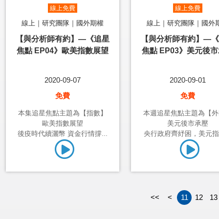
線上免費
線上免費
線上｜研究團隊｜國外期權
線上｜研究團隊｜國外
【與分析師有約】—《追星
【與分析師有約】—《
焦點 EP04》歐美指數展望
焦點 EP03》美元後
2020-09-07
2020-09-01
免費
免費
本集追星焦點主題為【指數】
本週追星焦點主題為【外
歐美指數展望
美元後市承壓
後疫時代續灑幣 資金行情撐...
央行政府齊紓困，美元指後
<<
<
11
12
13