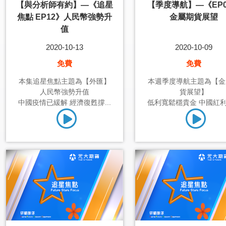
【與分析師有約】—《追星
【季度導航】—《EP0
焦點 EP12》人民幣強勢升
金屬期貨展望
值
2020-10-13
2020-10-09
免費
免費
本集追星焦點主題為【外匯】
本週季度導航主題為【金
人民幣強勢升值
貨展望】
中國疫情已緩解 經濟復甦撐...
低利寬鬆穩貴金 中國紅利助