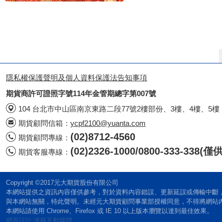
隱私權保護聲明及個人資料保護法告知事項
期貨商許可證照字號114年金管期總字第007號
104 台北市中山區南京東路二段77號2樓部份、3樓、4樓、5樓
期貨顧問信箱：
ycpf2100@yuanta.com
(02)8712-4560
期貨顧問專線：
(02)2326-1000/0800-333-338
期貨客服專線：
Copyright ©2017元大期貨股份有限公司
本網站提供之資訊內容僅供參考，對於資料內容錯誤、更新延誤或傳輸中斷
與本網站無關，特此聲明。未經元大期貨顧問事業部授權同意，不得將網站
本網站請使用 Chrome、Firefox 或 IE 10 以上版本瀏覽以達到最佳效果。
網頁設計:達格互動媒體