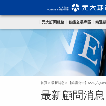
元大訂閱服務
智能交易專區
精選
首頁
>
最新消息
>
【維護公告】5/26(六)0
最新顧問消息