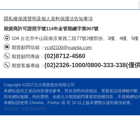
隱私權保護聲明及個人資料保護法告知事項
期貨商許可證照字號114年金管期總字第007號
104 台北市中山區南京東路二段77號2樓部份、3樓、4樓、5樓
期貨顧問信箱：
ycpf2100@yuanta.com
(02)8712-4560
期貨顧問專線：
(02)2326-1000/0800-333-338
期貨客服專線：
Copyright ©2017元大期貨股份有限公司
本網站提供之資訊內容僅供參考，對於資料內容錯誤、更新延誤或傳輸中斷
與本網站無關，特此聲明。未經元大期貨顧問事業部授權同意，不得將網站
本網站請使用 Chrome、Firefox 或 IE 10 以上版本瀏覽以達到最佳效果。
網頁設計:達格互動媒體