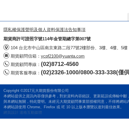
隱私權保護聲明及個人資料保護法告知事項
期貨商許可證照字號114年金管期總字第007號
104 台北市中山區南京東路二段77號2樓部份、3樓、4樓、5樓
期貨顧問信箱：
ycpf2100@yuanta.com
(02)8712-4560
期貨顧問專線：
(02)2326-1000/0800-333-338
期貨客服專線：
Copyright ©2017元大期貨股份有限公司
本網站提供之資訊內容僅供參考，對於資料內容錯誤、更新延誤或傳輸中斷
與本網站無關，特此聲明。未經元大期貨顧問事業部授權同意，不得將網站
本網站請使用 Chrome、Firefox 或 IE 10 以上版本瀏覽以達到最佳效果。
網頁設計:達格互動媒體