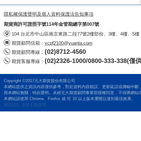
隱私權保護聲明及個人資料保護法告知事項
期貨商許可證照字號114年金管期總字第007號
104 台北市中山區南京東路二段77號2樓部份、3樓、4樓、5樓
期貨顧問信箱：
ycpf2100@yuanta.com
(02)8712-4560
期貨顧問專線：
(02)2326-1000/0800-333-338
期貨客服專線：
Copyright ©2017元大期貨股份有限公司
本網站提供之資訊內容僅供參考，對於資料內容錯誤、更新延誤或傳輸中斷
與本網站無關，特此聲明。未經元大期貨顧問事業部授權同意，不得將網站
本網站請使用 Chrome、Firefox 或 IE 10 以上版本瀏覽以達到最佳效果。
網頁設計:達格互動媒體