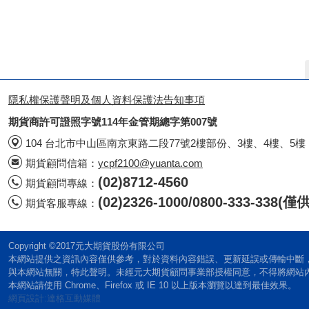
隱私權保護聲明及個人資料保護法告知事項
期貨商許可證照字號114年金管期總字第007號
104 台北市中山區南京東路二段77號2樓部份、3樓、4樓、5樓
期貨顧問信箱：
ycpf2100@yuanta.com
(02)8712-4560
期貨顧問專線：
(02)2326-1000/0800-333-338
期貨客服專線：
Copyright ©2017元大期貨股份有限公司
本網站提供之資訊內容僅供參考，對於資料內容錯誤、更新延誤或傳輸中斷
與本網站無關，特此聲明。未經元大期貨顧問事業部授權同意，不得將網站
本網站請使用 Chrome、Firefox 或 IE 10 以上版本瀏覽以達到最佳效果。
網頁設計:達格互動媒體