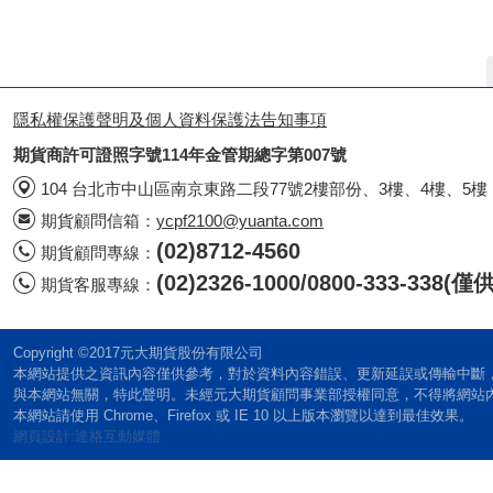
隱私權保護聲明及個人資料保護法告知事項
期貨商許可證照字號114年金管期總字第007號
104 台北市中山區南京東路二段77號2樓部份、3樓、4樓、5樓
期貨顧問信箱：
ycpf2100@yuanta.com
(02)8712-4560
期貨顧問專線：
(02)2326-1000/0800-333-338
期貨客服專線：
Copyright ©2017元大期貨股份有限公司
本網站提供之資訊內容僅供參考，對於資料內容錯誤、更新延誤或傳輸中斷
與本網站無關，特此聲明。未經元大期貨顧問事業部授權同意，不得將網站
本網站請使用 Chrome、Firefox 或 IE 10 以上版本瀏覽以達到最佳效果。
網頁設計:達格互動媒體