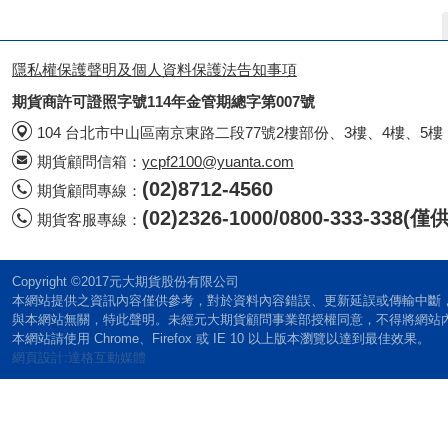
隱私權保護聲明及個人資料保護法告知事項
期貨商許可證照字號114年金管期總字第007號
104 台北市中山區南京東路二段77號2樓部份、3樓、4樓、5樓
期貨顧問信箱：
ycpf2100@yuanta.com
(02)8712-4560
期貨顧問專線：
(02)2326-1000/0800-333-338
期貨客服專線：
Copyright ©2017元大期貨股份有限公司
本網站提供之資訊內容僅供參考，對於資料內容錯誤、更新延誤或傳輸中斷
與本網站無關，特此聲明。未經元大期貨顧問事業部授權同意，不得將網站
本網站請使用 Chrome、Firefox 或 IE 10 以上版本瀏覽以達到最佳效果。
網頁設計:達格互動媒體