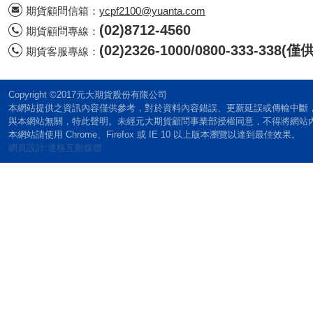
期貨顧問信箱：
ycpf2100@yuanta.com
(02)8712-4560
期貨顧問專線：
(02)2326-1000/0800-333-338
期貨客服專線：
Copyright ©2017元大期貨股份有限公司
本網站提供之資訊內容僅供參考，對於資料內容錯誤、更新延誤或傳輸中斷
與本網站無關，特此聲明。未經元大期貨顧問事業部授權同意，不得將網站
本網站請使用 Chrome、Firefox 或 IE 10 以上版本瀏覽以達到最佳效果。
網頁設計:達格互動媒體