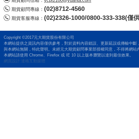
期貨顧問信箱：
ycpf2100@yuanta.com
(02)8712-4560
期貨顧問專線：
(02)2326-1000/0800-333-338
期貨客服專線：
Copyright ©2017元大期貨股份有限公司
本網站提供之資訊內容僅供參考，對於資料內容錯誤、更新延誤或傳輸中斷
與本網站無關，特此聲明。未經元大期貨顧問事業部授權同意，不得將網站
本網站請使用 Chrome、Firefox 或 IE 10 以上版本瀏覽以達到最佳效果。
網頁設計:達格互動媒體