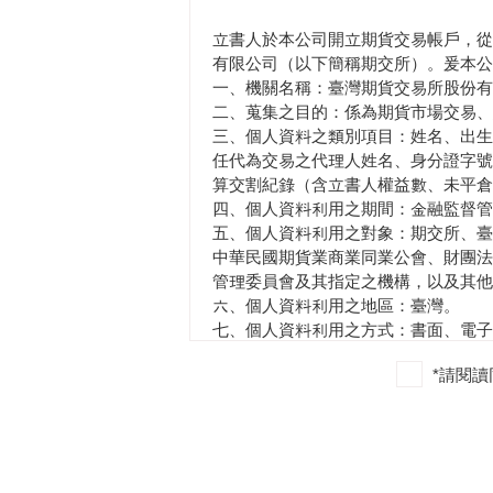
四、自我保護措施
請妥善保管您的憑證、密碼或任何個人
立書人於本公司開立期貨交易帳戶，從
出帳戶，若您是與他人共享電腦或使用
有限公司（以下簡稱期交所）。爰本公
一、機關名稱：臺灣期貨交易所股份有
五、本聲明之修訂
二、蒐集之目的：係為期貨市場交易、
本公司為因應社會環境變化、業務需求
三、個人資料之類別項目：姓名、出生
護聲明，以保障您的權益。
任代為交易之代理人姓名、身分證字號
算交割紀錄（含立書人權益數、未平倉
六、隱私權與資訊安全宣告
四、個人資料利用之期間：金融監督管
為保護使用者個人資料，並維護網路隱私權
五、個人資料利用之對象：期交所、臺
服專線(02)2326-1000/0800-
中華民國期貨業商業同業公會、財團法
管理委員會及其指定之機構，以及其他
七、著作權聲明
六、個人資料利用之地區：臺灣。
本公司保留本公司網站內容之一切法律
七、個人資料利用之方式：書面、電子
重製、轉載或製作衍生物等。
八、其他：
*請閱
（一）期交所為市場監理等執行職務所
（二）個人資料查詢、閱覽及製給複製
1.立書人開戶資料、期貨買賣委託紀
給複製本。
2.立書人其他交易資料原則上仍須至