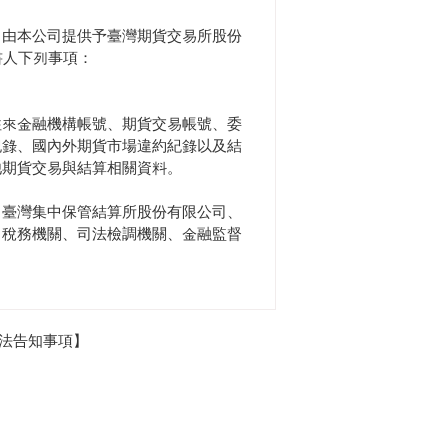
提供的各項服務功能後，請務必記得登
，由本公司提供予臺灣期貨交易所股份
。
書人下列事項：
。請您隨時參閱本公司網站之隱私權保
往來金融機構帳號、期貨交易帳號、委
紀錄、國內外期貨市場違約紀錄以及結
他期貨交易與結算相關資料。
Futures@Yuanta.Com或客
、臺灣集中保管結算所股份有限公司、
、稅務機關、司法檢調機關、金融監督
械、影印、錄音或任何形式、方法予以
法告知事項】
人個人資料。
於期交所營業時間內查詢、閱覽及請求製