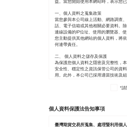
益。當您開始使用本網站時，表示您已
一、個人資料之蒐集政策
當您參與本公司線上活動、網路調查、
話、電子信箱或其他相關必要資料。除
連線設備的IP位址、使用的瀏覽器、
您主動提供其他網站的個人資料，將依
何連帶責任。
二、 個人資料之儲存及保護
為保護您個人資料之隱密及完整性，本
安全性、穩定性之資訊保管公司的資料
用。此外，本公司已採用適當技術及組
所告知以外之任何人，惟經司法單位或
*
三、個人資料之查詢、閱覽及刪除
除法令另有規定外，您可以依本公司指
向本公司查詢、請求閱覽或請求製給
個人資料保護法告知事項
向本公司請求補充或更正，惟您應為
向本公司請求停止蒐集、處理或利用
臺灣期貨交易所蒐集、處理暨利用個人