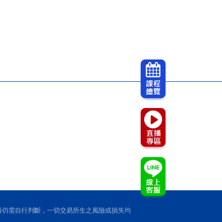
正。
，本公司將得拒絕受理與立書人之業務
事項，敬請詳閱：
證券交易輔助人等相關金融業務、其他經
82)。
服務等，所為個人資料之蒐集、處理及利
措施。
1)辨識個人者、(C002)辨識財務
民情形、(C038)職業、（C041）法院、
之受僱情形/財務細節: (C081)收
料仍需自行判斷，一切交易所生之風險或損失均