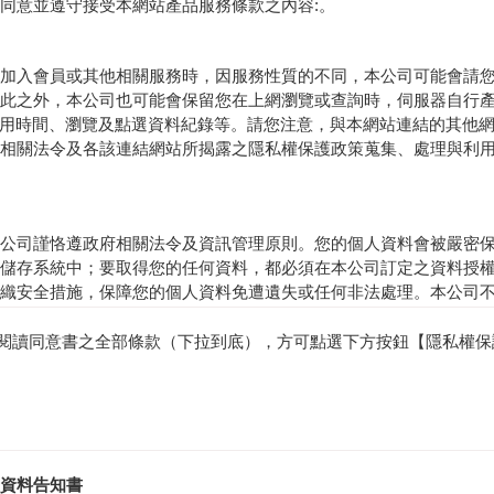
同意並遵守接受本網站產品服務條款之內容:。
加入會員或其他相關服務時，因服務性質的不同，本公司可能會請
此之外，本公司也可能會保留您在上網瀏覽或查詢時，伺服器自行
使用時間、瀏覽及點選資料紀錄等。請您注意，與本網站連結的其他
相關法令及各該連結網站所揭露之隱私權保護政策蒐集、處理與利
公司謹恪遵政府相關法令及資訊管理原則。您的個人資料會被嚴密
儲存系統中；要取得您的任何資料，都必須在本公司訂定之資料授
織安全措施，保障您的個人資料免遭遺失或任何非法處理。本公司
其他主管機關依法並透過正式且合法之程序要求時，則不在此限。
請閱讀同意書之全部條款（下拉到底），方可點選下方按鈕【隱私權保
定之方式及程序，行使下列權利：
複製本，而本公司得酌收必要成本費用。
適當之釋明。
及請求刪除，惟本公司因執行業務所必須者，得不依您的申請為之
資料告知書