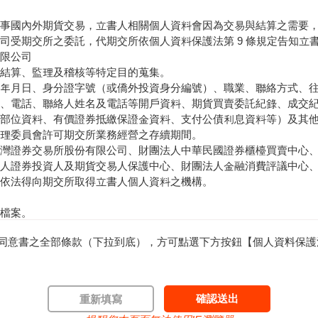
資料，切勿將任何個人資料提供第三人。在您使用完本公司網站所
事國內外期貨交易，立書人相關個人資料會因為交易與結算之需要
公用電腦，切記要關閉瀏覽器視窗，以防止他人讀取您的個人資料
司受期交所之委託，代期交所依個人資料保護法第 9 條規定告知立
限公司
結算、監理及稽核等特定目的蒐集。
、科技技術之進步及法令規定之變更，將不定時修訂與公布本聲明
年月日、身分證字號（或僑外投資身分編號）、職業、聯絡方式、
、電話、聯絡人姓名及電話等開戶資料、期貨買賣委託紀錄、成交
部位資料、有價證券抵繳保證金資料、支付公債利息資料等）及其
理委員會許可期交所業務經營之存續期間。
，使用者如對本聲明，或與個人資料有關之事項有意見時，請利用電子郵件
灣證券交易所股份有限公司、財團法人中華民國證券櫃檯買賣中心
333-338(僅供市話撥打)向本公司提出，本公司將提供進一步之說明。
人證券投資人及期貨交易人保護中心、財團法人金融消費評議中心
依法得向期交所取得立書人個人資料之機構。
權利，非經本公司授權使用或同意，此處資料均不得利用電子、機
檔案。
讀同意書之全部條款（下拉到底），方可點選下方按鈕【個人資料保護
必須，期交所無法應立書人要求停止蒐集、處理、利用及刪除立書
本：
錄、成交紀錄、結算交割紀錄及立書人國內外期貨市場違約紀錄，得
重新填寫
開戶交易之期貨商處請求。