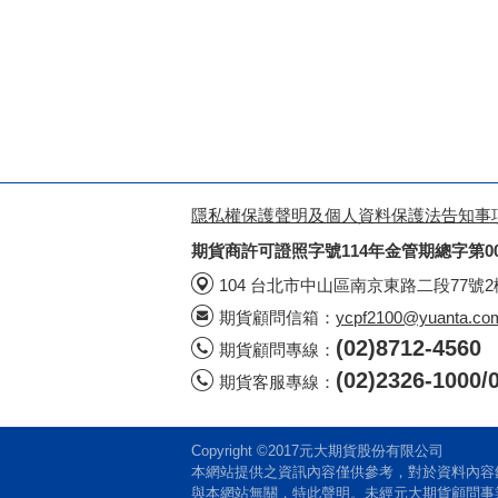
（三）個人資料更正、補充：立書人個
立書人拒不提供個人資料，本公司及期
往來及其他相關事項之辦理與申請。
元大期貨個人資料保護法第八條事項受
本公司蒐集立書人個人資料，茲依據個
一、蒐集之目的：
隱私權保護聲明及個人資料保護法告知事
1.經營目的事業主管機關許可及營業
目的事業主管機關許可及符合本公司營業登
期貨商許可證照字號114年金管期總字第0
2.依法令規定及金融監理需要、依法
104 台北市中山區南京東路二段77號
用(法定特定目的項目編號: 040、059、0
期貨顧問信箱：
ycpf2100@yuanta.co
3.為遵循美國海外帳戶稅收遵循法（Foreig
(02)8712-4560
期貨顧問專線：
二、蒐集之個人資料類別：
(02)2326-100
期貨客服專線：
依照法務部公告「個人資料保護法之特定
者、(C003)政府資料中之辨識者/特徵類:
檢察署或其他審判機關或其他程序/教育、考
Copyright ©2017元大期貨股份有限公司
入、所得、資產與投資、(C083)信用評
本網站提供之資訊內容僅供參考，對於資料內容
與本網站無關，特此聲明。未經元大期貨顧問事