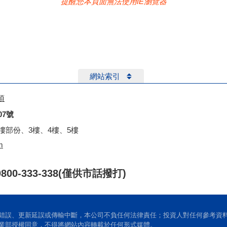
提醒您本頁面無法使用IE瀏覽器
人資料若有錯誤，原則上仍須至開戶交易之期貨商處請求補正或更
交所將無法進行業務之必要審核與處理作業及其他相關服務，爰此
告知聲明書
人資料保護法(以下稱個資法)第8條第1項規定，向立書人告知下列
網站索引
項
登記項目或章程所定業務，包含期貨經紀、期貨顧問、槓桿交易商、
記項目或章程所訂之業務。(法定特定目的項目編號:166、181、1
07號
定義務、依契約、類似契約或其他法律關係事務及行銷、客戶管理與
2樓部份、3樓、4樓、5樓
63、069、090)。
m
n Account Tax Compliance Act）、防制洗錢及打擊資恐等管控
0/0800-333-338(僅供市話撥打)
目的及個人資料之類別」，與業務經營有關之個人資料之類別」：(C00
(C011)個人描述、(C031)住家及設施、(C032)財產、（C033）移
選、技術或其他專業:（C052）資格或技術/受僱情形:（C061）現行
等、(C086)票據信用等。
錯誤、更新延誤或傳輸中斷，本公司不負任何法律責任；投資人對任何參考資
業部授權同意，不得將網站內容轉載於任何形式媒體。