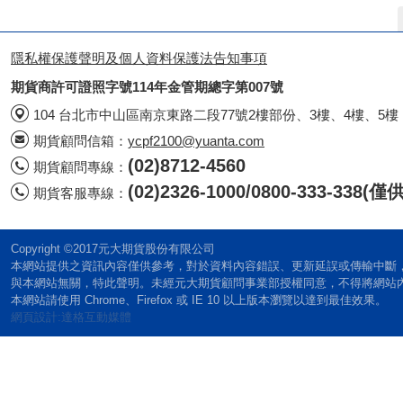
隱私權保護聲明及個人資料保護法告知事項
期貨商許可證照字號114年金管期總字第007號
104 台北市中山區南京東路二段77號2樓部份、3樓、4樓、5樓
期貨顧問信箱：
ycpf2100@yuanta.com
(02)8712-4560
期貨顧問專線：
(02)2326-1000/0800-333-338
期貨客服專線：
Copyright ©2017元大期貨股份有限公司
本網站提供之資訊內容僅供參考，對於資料內容錯誤、更新延誤或傳輸中斷
與本網站無關，特此聲明。未經元大期貨顧問事業部授權同意，不得將網站
本網站請使用 Chrome、Firefox 或 IE 10 以上版本瀏覽以達到最佳效果。
網頁設計:達格互動媒體