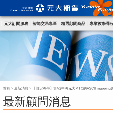
元大訂閱服務
智能交易專區
精選顧問商品
專業教學課
首頁
>
最新消息
>
【設定教學】於V2中將元大MTC的ASCII mappin
最新顧問消息