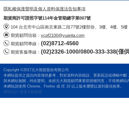
隱私權保護聲明及個人資料保護法告知事項
期貨商許可證照字號114年金管期總字第007號
104 台北市中山區南京東路二段77號2樓部份、3樓、4樓、5樓
期貨顧問信箱：
ycpf2100@yuanta.com
(02)8712-4560
期貨顧問專線：
(02)2326-1000/0800-333-338
期貨客服專線：
Copyright ©2017元大期貨股份有限公司
本網站提供之資訊內容僅供參考，對於資料內容錯誤、更新延誤或傳輸中斷
與本網站無關，特此聲明。未經元大期貨顧問事業部授權同意，不得將網站
本網站請使用 Chrome、Firefox 或 IE 10 以上版本瀏覽以達到最佳效果。
網頁設計:達格互動媒體