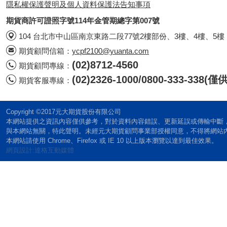
隱私權保護聲明及個人資料保護法告知事項
期貨商許可證照字號114年金管期總字第007號
104 台北市中山區南京東路二段77號2樓部份、3樓、4樓、5樓
期貨顧問信箱：
ycpf2100@yuanta.com
(02)8712-4560
期貨顧問專線：
(02)2326-1000/0800-333-338
期貨客服專線：
Copyright ©2017元大期貨股份有限公司
本網站提供之資訊內容僅供參考，對於資料內容錯誤、更新延誤或傳輸中斷
與本網站無關，特此聲明。未經元大期貨顧問事業部授權同意，不得將網站
本網站請使用 Chrome、Firefox 或 IE 10 以上版本瀏覽以達到最佳效果。
網頁設計:達格互動媒體