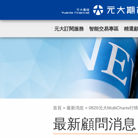
元大訂閱服務
智能交易專區
精選
首頁
>
最新消息
>
0820元大MultiCharts
最新顧問消息