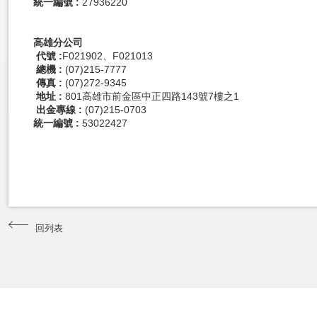
統一編號 :
27936220
高雄分公司
代號
:
F021902、F021013
總機
:
(07)215-7777
傳真
:
(07)272-9345
地址
:
801高雄市前金區中正四路143號7樓之1
出金專線
:
(07)215-0703
統一編號 :
53022427
回列表