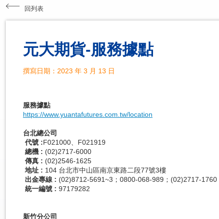
回列表
元大期貨-服務據點
撰寫日期：2023 年 3 月 13 日
服務據點
https://www.yuantafutures.com.tw/location
台北總公司
代號
:
F021000、F021919
總機
:
(02)2717-6000
傳真
:
(02)2546-1625
地址
:
104 台北市中山區南京東路二段77號3樓
出金專線
:
(02)8712-5691~3；0800-068-989；(02)2717-1760
統一編號 :
97179282
新竹分公司