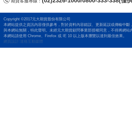
(02)2326-1000/0800-333-338
期貨客服專線：
Copyright ©2017元大期貨股份有限公司
本網站提供之資訊內容僅供參考，對於資料內容錯誤、更新延誤或傳輸中斷
與本網站無關，特此聲明。未經元大期貨顧問事業部授權同意，不得將網站
本網站請使用 Chrome、Firefox 或 IE 10 以上版本瀏覽以達到最佳效果。
網頁設計:達格互動媒體