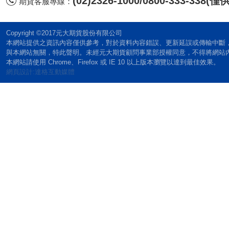
(02)2326-1000/0800-333-338
期貨客服專線：
Copyright ©2017元大期貨股份有限公司
本網站提供之資訊內容僅供參考，對於資料內容錯誤、更新延誤或傳輸中斷
與本網站無關，特此聲明。未經元大期貨顧問事業部授權同意，不得將網站
本網站請使用 Chrome、Firefox 或 IE 10 以上版本瀏覽以達到最佳效果。
網頁設計:達格互動媒體