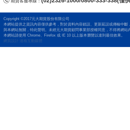
(02)2326-1000/0800-333-338
期貨客服專線：
Copyright ©2017元大期貨股份有限公司
本網站提供之資訊內容僅供參考，對於資料內容錯誤、更新延誤或傳輸中斷
與本網站無關，特此聲明。未經元大期貨顧問事業部授權同意，不得將網站
本網站請使用 Chrome、Firefox 或 IE 10 以上版本瀏覽以達到最佳效果。
網頁設計:達格互動媒體