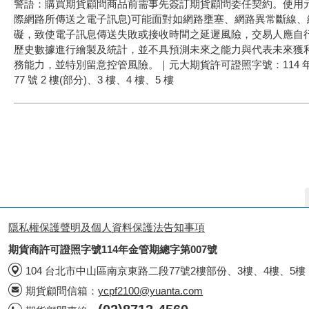
警語：購買期貨顧問商品前需事先簽訂期貨顧問委任契約。使用元
際網路所傳送之電子訊息)可能面對如網路壅塞、網路異常斷線
礙，致使電子訊息傳送失敗或接收時間之延遲風險，交易人應自
歷史數據進行繪製及統計，並不具預測未來之能力與代表未來獲
務能力，並特別留意控管風險。｜元大期貨許可證照字號：114 年金管期
77 號 2 樓(部分)、3 樓、4 樓、5 樓
隱私權保護聲明及個人資料保護法告知事項
期貨商許可證照字號114年金管期總字第007號
104 台北市中山區南京東路二段77號2樓部份、3樓、4樓、5樓
期貨顧問信箱：
ycpf2100@yuanta.com