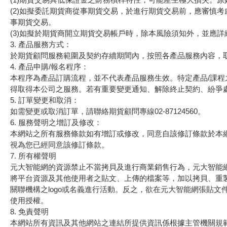
(2)如擬委託期貨商從事期貨交易，於進行期貨交易前，應審慎
事期貨交易。
(3)如擬於期貨商開立期貨交易帳戶時，除本風險須知外，並應
3. 產品服務方式：
於期貨顧問服務範圍及契約存續期間內，按照各產品服務內容，
4. 產品申購/報名程序：
本程序為產品訂購流程，並不代表產品服務生效。特定產品/課程
得取得本公司之服務。若有重要變更通知、解除終止契約、紛爭
5. 訂單變更和取消：
如需變更或取消訂單，請聯絡期貨顧問專線02-87124560。
6. 服務聲明之增訂及修改：
本網站之所有服務條款如有增訂或修改，同意自該修訂條款於本
視為您已經同意該修訂條款。
7. 所有權聲明
元大智能網的資源禁止不當拷貝及進行商業銷售行為，元大智能
將平台資源及其他使用者之貼文、上傳的檔案等，加以拷貝、重
關聯機構之logo或名義進行活動。反之，欲在元大智能網張貼文
使用授權。
8. 免責聲明
本網站所有資訊及其他網站之連結所提供資訊係根據主管機關規