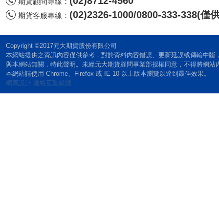
(02)8712-4560
期貨顧問專線：
(02)2326-1000/0800-333-338
期貨客服專線：
Copyright ©2017元大期貨股份有限公司
本網站提供之資訊內容僅供參考，對於資料內容錯誤、更新延誤或傳輸中斷
與本網站無關，特此聲明。未經元大期貨顧問事業部授權同意，不得將網站
本網站請使用 Chrome、Firefox 或 IE 10 以上版本瀏覽以達到最佳效果。
網頁設計:達格互動媒體