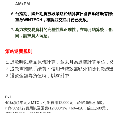
AM+PM
台指期、國外期貨波段策略於結算當日會自動將既有部位
重啟WINTECH，確認並交易月份已更改。
為力求交易資料的完整性與正確性，在每月結算後，會
同，請投資人留意。
策略退費規則
退款時以產品原價計算，並以月為退費計算單位，依
退款需扣除手續費：信用卡費款需額外扣除付款總金
退款金額為負值時，以$0計算
Ex1.
4/1購買1年元大MTC，付出費用12,000元，於5/16辦理退款。
扣除3%銀行費用以及匯費(12,000*3%)+60=420，餘11,580元，