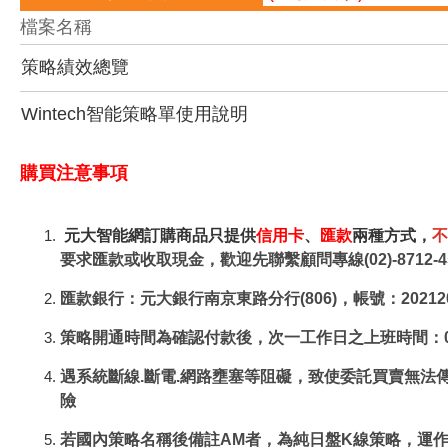
檔案名稱
策略績效總覽
Wintech智能策略單使用說明
購買注意事項
元大智能網訂購商品只提供
信用卡
、
匯款
兩種方式，
不
要求匯款或收取現金，歡迎先聯繫顧問專線(02)-8712-4
匯款銀行：元大銀行南京東路分行(806)，帳號：20212
策略開通時間為確認付款後，次一工作日之上班時間：08:0
遇系統斷線.斷電.網路壅塞等阻礙，致使委託買賣無
險
若國內策略名稱後備註AM者，為純日盤K線策略，運作不含