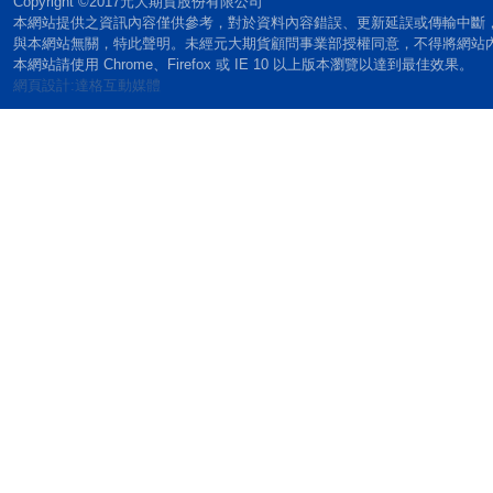
Copyright ©2017元大期貨股份有限公司
本網站提供之資訊內容僅供參考，對於資料內容錯誤、更新延誤或傳輸中斷
與本網站無關，特此聲明。未經元大期貨顧問事業部授權同意，不得將網站
本網站請使用 Chrome、Firefox 或 IE 10 以上版本瀏覽以達到最佳效果。
網頁設計:達格互動媒體