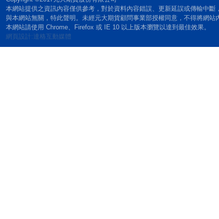
本網站提供之資訊內容僅供參考，對於資料內容錯誤、更新延誤或傳輸中斷
與本網站無關，特此聲明。未經元大期貨顧問事業部授權同意，不得將網站
本網站請使用 Chrome、Firefox 或 IE 10 以上版本瀏覽以達到最佳效果。
網頁設計:達格互動媒體