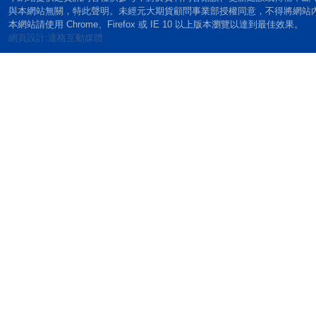
與本網站無關，特此聲明。未經元大期貨顧問事業部授權同意，不得將網站
本網站請使用 Chrome、Firefox 或 IE 10 以上版本瀏覽以達到最佳效果。
網頁設計:達格互動媒體