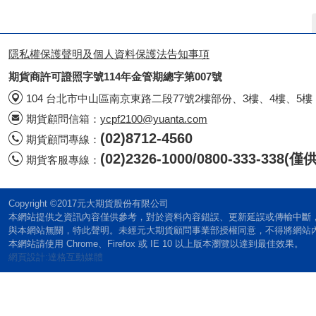
隱私權保護聲明及個人資料保護法告知事項
期貨商許可證照字號114年金管期總字第007號
104 台北市中山區南京東路二段77號2樓部份、3樓、4樓、5樓
期貨顧問信箱：
ycpf2100@yuanta.com
(02)8712-4560
期貨顧問專線：
(02)2326-1000/0800-333-338
期貨客服專線：
Copyright ©2017元大期貨股份有限公司
本網站提供之資訊內容僅供參考，對於資料內容錯誤、更新延誤或傳輸中斷
與本網站無關，特此聲明。未經元大期貨顧問事業部授權同意，不得將網站
本網站請使用 Chrome、Firefox 或 IE 10 以上版本瀏覽以達到最佳效果。
網頁設計:達格互動媒體