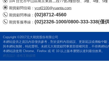
104 台北市中山區南京東路二段77號2樓部份、3樓、4樓、5樓
期貨顧問信箱：
ycpf2100@yuanta.com
(02)8712-4560
期貨顧問專線：
(02)2326-1000/0800-333-338
期貨客服專線：
Copyright ©2017元大期貨股份有限公司
本網站提供之資訊內容僅供參考，對於資料內容錯誤、更新延誤或傳輸中斷
與本網站無關，特此聲明。未經元大期貨顧問事業部授權同意，不得將網站
本網站請使用 Chrome、Firefox 或 IE 10 以上版本瀏覽以達到最佳效果。
網頁設計:達格互動媒體