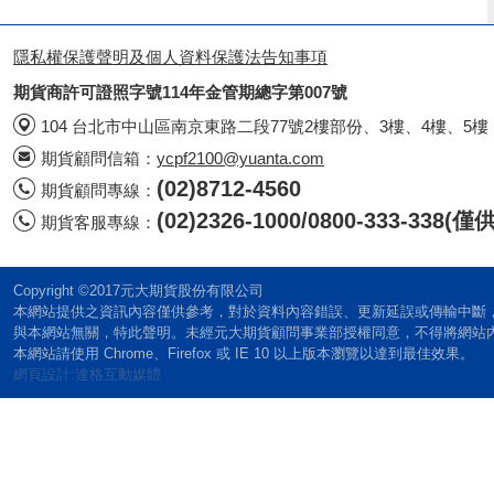
隱私權保護聲明及個人資料保護法告知事項
期貨商許可證照字號114年金管期總字第007號
104 台北市中山區南京東路二段77號2樓部份、3樓、4樓、5樓
期貨顧問信箱：
ycpf2100@yuanta.com
(02)8712-4560
期貨顧問專線：
(02)2326-1000/0800-333-338
期貨客服專線：
Copyright ©2017元大期貨股份有限公司
本網站提供之資訊內容僅供參考，對於資料內容錯誤、更新延誤或傳輸中斷
與本網站無關，特此聲明。未經元大期貨顧問事業部授權同意，不得將網站
本網站請使用 Chrome、Firefox 或 IE 10 以上版本瀏覽以達到最佳效果。
網頁設計:達格互動媒體