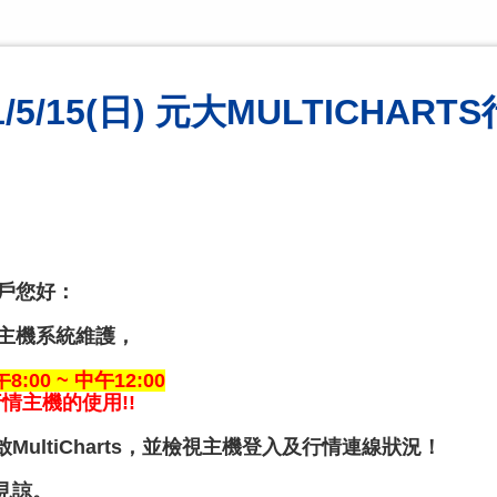
5/15(日) 元大MULTICHAR
用戶您好：
情主機系統維護，
:00 ~ 中午12:00
s行情主機的使用!!
啟
MultiCharts
，並檢視主機登入及行情連線狀況！
見諒。