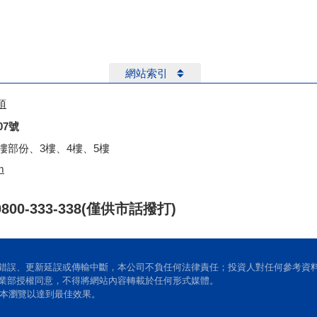
網站索引
項
07號
2樓部份、3樓、4樓、5樓
m
0/0800-333-338(僅供市話撥打)
錯誤、更新延誤或傳輸中斷，本公司不負任何法律責任；投資人對任何參考資
業部授權同意，不得將網站內容轉載於任何形式媒體。
 以上版本瀏覽以達到最佳效果。