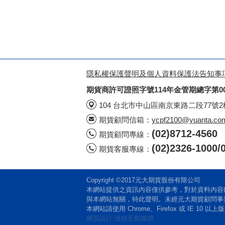
隱私權保護聲明及個人資料保護法告知事
期貨商許可證照字號114年金管期總字第0
104 台北市中山區南京東路二段77號
期貨顧問信箱：
ycpf2100@yuanta.co
(02)8712-4560
期貨顧問專線：
(02)2326-100
期貨客服專線：
Copyright ©2017元大期貨股份有限公司
本網站提供之資訊內容僅供參考，對於資料內容
與本網站無關，特此聲明。未經元大期貨顧問事
本網站請使用 Chrome、Firefox 或 IE 10
網頁設計:達格互動媒體