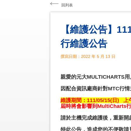
回列表
【維護公告】111/
行維護公告
撰寫日期：2022 年 5 月 13 日
親愛的元大MULTICHARTS
因配合資訊廠商針對MTC行
維護期間：111/05/15(日) 上午8
屆時將會影響到MultiChart
請於主機完成維護後，重新開
特此公告，造成您的不便敬請