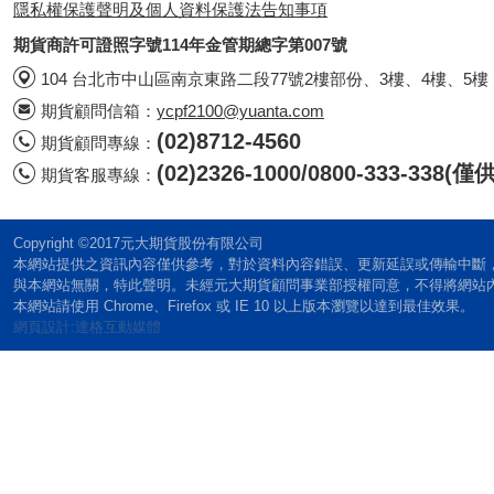
隱私權保護聲明及個人資料保護法告知事項
期貨商許可證照字號114年金管期總字第007號
104 台北市中山區南京東路二段77號2樓部份、3樓、4樓、5樓
期貨顧問信箱：
ycpf2100@yuanta.com
(02)8712-4560
期貨顧問專線：
(02)2326-1000/0800-333-338
期貨客服專線：
Copyright ©2017元大期貨股份有限公司
本網站提供之資訊內容僅供參考，對於資料內容錯誤、更新延誤或傳輸中斷
與本網站無關，特此聲明。未經元大期貨顧問事業部授權同意，不得將網站
本網站請使用 Chrome、Firefox 或 IE 10 以上版本瀏覽以達到最佳效果。
網頁設計:達格互動媒體