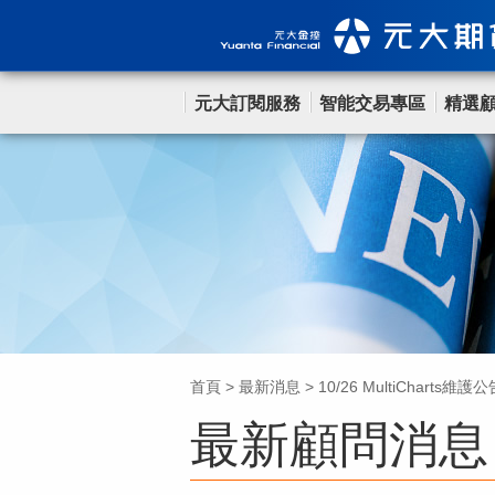
元大訂閱服務
智能交易專區
精選
首頁
>
最新消息
>
10/26 MultiCharts維護公
最新顧問消息