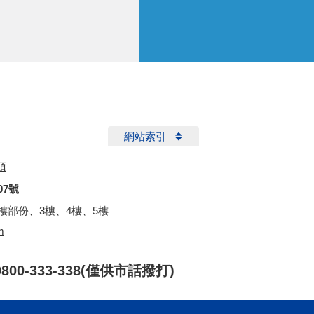
網站索引
項
07號
2樓部份、3樓、4樓、5樓
m
0/0800-333-338(僅供市話撥打)