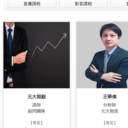
直播課程
影音課程
元大期顧
王華偉
講師
分析師
顧問團隊
元大期貨
【專長】
【專長】