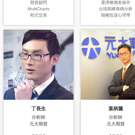
期貨顧問
選擇權價差操作
MultiCharts
台指期權籌碼分析
程式交易
期權投資心理學
...
丁長生
葉柄騰
分析師
分析師
元大期貨
元大期貨