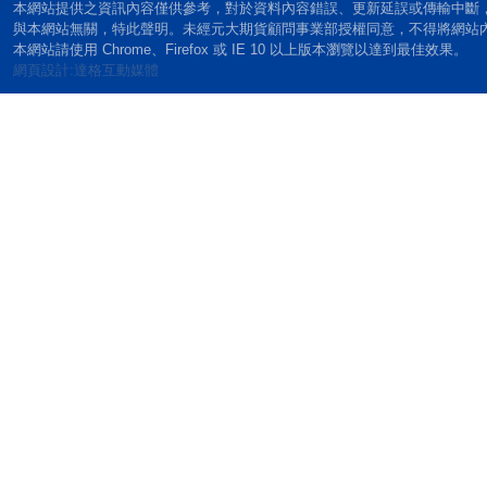
本網站提供之資訊內容僅供參考，對於資料內容錯誤、更新延誤或傳輸中斷
與本網站無關，特此聲明。未經元大期貨顧問事業部授權同意，不得將網站
本網站請使用 Chrome、Firefox 或 IE 10 以上版本瀏覽以達到最佳效果。
網頁設計:達格互動媒體