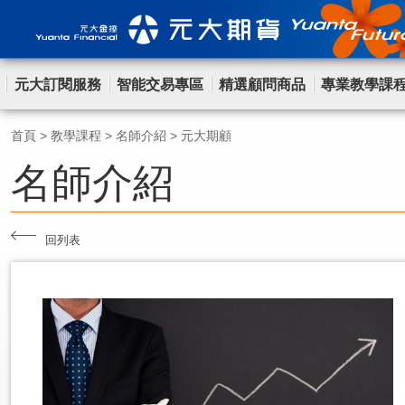
元大訂閱服務
智能交易專區
精選顧問商品
專業教學課
首頁
>
教學課程
>
名師介紹
>
元大期顧
名師介紹
回列表