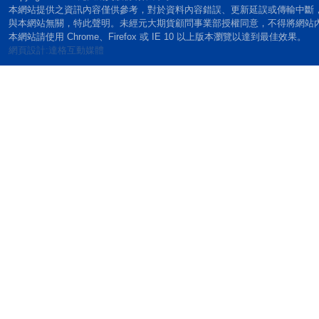
本網站提供之資訊內容僅供參考，對於資料內容錯誤、更新延誤或傳輸中斷
與本網站無關，特此聲明。未經元大期貨顧問事業部授權同意，不得將網站
本網站請使用 Chrome、Firefox 或 IE 10 以上版本瀏覽以達到最佳效果。
網頁設計:達格互動媒體