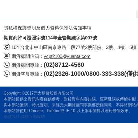
隱私權保護聲明及個人資料保護法告知事項
期貨商許可證照字號114年金管期總字第007號
104 台北市中山區南京東路二段77號2樓部份、3樓、4樓、5樓
期貨顧問信箱：
ycpf2100@yuanta.com
(02)8712-4560
期貨顧問專線：
(02)2326-1000/0800-333-338
期貨客服專線：
Copyright ©2017元大期貨股份有限公司
本網站提供之資訊內容僅供參考，對於資料內容錯誤、更新延誤或傳輸中斷
與本網站無關，特此聲明。未經元大期貨顧問事業部授權同意，不得將網站
本網站請使用 Chrome、Firefox 或 IE 10 以上版本瀏覽以達到最佳效果。
網頁設計:達格互動媒體