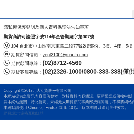
隱私權保護聲明及個人資料保護法告知事項
期貨商許可證照字號114年金管期總字第007號
104 台北市中山區南京東路二段77號2樓部份、3樓、4樓、5樓
期貨顧問信箱：
ycpf2100@yuanta.com
(02)8712-4560
期貨顧問專線：
(02)2326-1000/0800-333-338
期貨客服專線：
Copyright ©2017元大期貨股份有限公司
本網站提供之資訊內容僅供參考，對於資料內容錯誤、更新延誤或傳輸中斷
與本網站無關，特此聲明。未經元大期貨顧問事業部授權同意，不得將網站
本網站請使用 Chrome、Firefox 或 IE 10 以上版本瀏覽以達到最佳效果。
網頁設計:達格互動媒體