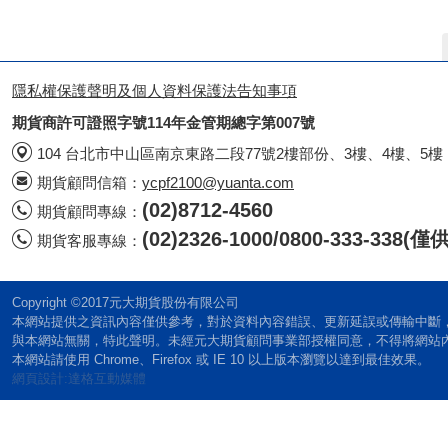
隱私權保護聲明及個人資料保護法告知事項
期貨商許可證照字號114年金管期總字第007號
104 台北市中山區南京東路二段77號2樓部份、3樓、4樓、5樓
期貨顧問信箱：
ycpf2100@yuanta.com
(02)8712-4560
期貨顧問專線：
(02)2326-1000/0800-333-338
期貨客服專線：
Copyright ©2017元大期貨股份有限公司
本網站提供之資訊內容僅供參考，對於資料內容錯誤、更新延誤或傳輸中斷
與本網站無關，特此聲明。未經元大期貨顧問事業部授權同意，不得將網站
本網站請使用 Chrome、Firefox 或 IE 10 以上版本瀏覽以達到最佳效果。
網頁設計:達格互動媒體