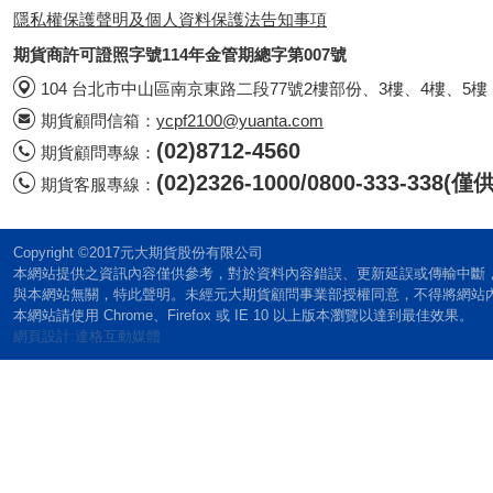
隱私權保護聲明及個人資料保護法告知事項
期貨商許可證照字號114年金管期總字第007號
104 台北市中山區南京東路二段77號2樓部份、3樓、4樓、5樓
期貨顧問信箱：
ycpf2100@yuanta.com
(02)8712-4560
期貨顧問專線：
(02)2326-1000/0800-333-338
期貨客服專線：
Copyright ©2017元大期貨股份有限公司
本網站提供之資訊內容僅供參考，對於資料內容錯誤、更新延誤或傳輸中斷
與本網站無關，特此聲明。未經元大期貨顧問事業部授權同意，不得將網站
本網站請使用 Chrome、Firefox 或 IE 10 以上版本瀏覽以達到最佳效果。
網頁設計:達格互動媒體