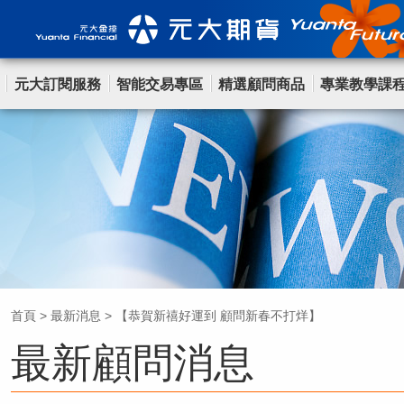
元大訂閱服務
智能交易專區
精選顧問商品
專業教學課
首頁
>
最新消息
>
【恭賀新禧好運到 顧問新春不打烊】
最新顧問消息