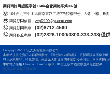
期貨商許可證照字號114年金管期總字第007號
104 台北市中山區南京東路二段77號2樓部份、3樓、4樓、5樓
期貨顧問信箱：
ycpf2100@yuanta.com
(02)8712-4560
期貨顧問專線：
(02)2326-1000/0800-333-338
期貨客服專線：
Copyright ©2017元大期貨股份有限公司
本網站提供之資訊內容僅供參考，對於資料內容錯誤、更新延誤或傳輸中斷
與本網站無關，特此聲明。未經元大期貨顧問事業部授權同意，不得將網站
本網站請使用 Chrome、Firefox 或 IE 10 以上版本瀏覽以達到最佳效果。
網頁設計:達格互動媒體