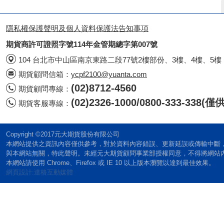
隱私權保護聲明及個人資料保護法告知事項
期貨商許可證照字號114年金管期總字第007號
104 台北市中山區南京東路二段77號2樓部份、3樓、4樓、5樓
期貨顧問信箱：
ycpf2100@yuanta.com
(02)8712-4560
期貨顧問專線：
(02)2326-1000/0800-333-338
期貨客服專線：
Copyright ©2017元大期貨股份有限公司
本網站提供之資訊內容僅供參考，對於資料內容錯誤、更新延誤或傳輸中斷
與本網站無關，特此聲明。未經元大期貨顧問事業部授權同意，不得將網站
本網站請使用 Chrome、Firefox 或 IE 10 以上版本瀏覽以達到最佳效果。
網頁設計:達格互動媒體