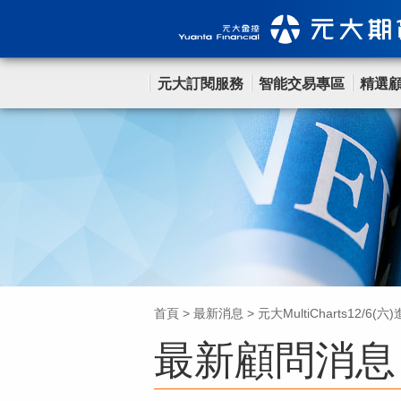
元大訂閱服務
智能交易專區
精選
首頁
>
最新消息
>
元大MultiCharts12/6
最新顧問消息