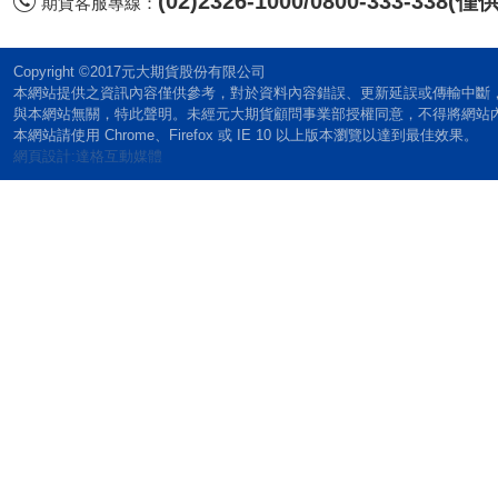
(02)2326-1000/0800-333-338
期貨客服專線：
Copyright ©2017元大期貨股份有限公司
本網站提供之資訊內容僅供參考，對於資料內容錯誤、更新延誤或傳輸中斷
與本網站無關，特此聲明。未經元大期貨顧問事業部授權同意，不得將網站
本網站請使用 Chrome、Firefox 或 IE 10 以上版本瀏覽以達到最佳效果。
網頁設計:達格互動媒體