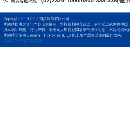
(02)2326-1000/0800-333-338
期貨客服專線：
Copyright ©2017元大期貨股份有限公司
本網站提供之資訊內容僅供參考，對於資料內容錯誤、更新延誤或傳輸中斷
與本網站無關，特此聲明。未經元大期貨顧問事業部授權同意，不得將網站
本網站請使用 Chrome、Firefox 或 IE 10 以上版本瀏覽以達到最佳效果。
網頁設計:達格互動媒體